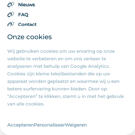
Nieuws
FAQ
Contact
Onze cookies
Wij gebruiken cookies om uw ervaring op onze
Algemene pagina's
website te verbeteren en om ons verkeer te
analyseren met behulp van Google Analytics.
Privacy beleid
Cookies zijn kleine tekstbestanden die op uw
Cookie-instellingen
apparaat worden geplaatst en waarmee wij u een
betere surfervaring kunnen bieden. Door op
“Accepteren” te klikken, stemt u in met het gebruik
van alle cookies.
© 2026 - R.-K. Parochie Heilige Familie Jezus, Maria
en Jozef - Ontwerp en realisatie
Accepteren
Personaliseer
Weigeren
Wij zijn Merlin