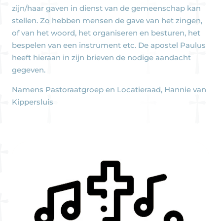
zijn/haar gaven in dienst van de gemeenschap kan
stellen. Zo hebben mensen de gave van het zingen,
of van het woord, het organiseren en besturen, het
bespelen van een instrument etc. De apostel Paulus
heeft hieraan in zijn brieven de nodige aandacht
gegeven.
Namens Pastoraatgroep en Locatieraad, Hannie van
Kippersluis