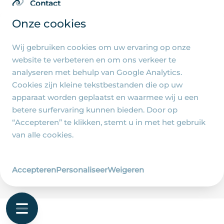
Contact
Onze cookies
Wij gebruiken cookies om uw ervaring op onze
Algemene pagina's
website te verbeteren en om ons verkeer te
analyseren met behulp van Google Analytics.
Privacy beleid
Cookies zijn kleine tekstbestanden die op uw
Cookie-instellingen
apparaat worden geplaatst en waarmee wij u een
betere surfervaring kunnen bieden. Door op
“Accepteren” te klikken, stemt u in met het gebruik
van alle cookies.
© 2026 - R.-K. Parochie Heilige Familie Jezus, Maria
en Jozef - Ontwerp en realisatie
Accepteren
Personaliseer
Weigeren
Wij zijn Merlin