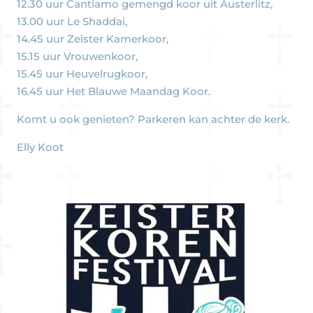
12.30 uur Cantiamo gemengd koor uit Austerlitz,
13.00 uur Le Shaddai,
14.45 uur Zeister Kamerkoor,
15.15 uur Vrouwenkoor,
15.45 uur Heuvelrugkoor,
16.45 uur Het Blauwe Maandag Koor.
Komt u ook genieten? Parkeren kan achter de kerk.
Elly Koot