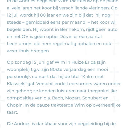
In de Andries begeleidt Wim Platteeuw op de piano
al vele jaren het koor bij verschillende vieringen. Op
12 juli wordt hij 80 jaar en we zijn blij dat hij nog
steeds – gemiddeld eens per maand – het koor wil
begeleiden. Hij woont in Bennekom, rijdt geen auto
en het OV is geen optie. Dús is er een aantal
Leersumers die hem regelmatig ophalen en ook
weer thuis brengen.
Op zondag 15 juni gaf Wim in Huize Erica (zijn
woonplek) t.g.v. zijn 80ste verjaardag een mooi
persoonlijk concert dat hij de titel “Kalm met
Klassiek” gaf. Verschillende Leersumers waren onder
zijn gehoor; ze konden luisteren naar toegankelijke
composities van o.a. Bach, Mozart, Schubert en
Chopin. In de pauze trakteerde Wim op overheerlijke
taart.
De Andries is dankbaar voor zijn begeleiding bij de