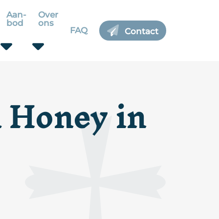
Aan-
Over
bod
ons
FAQ
Contact
d Honey in