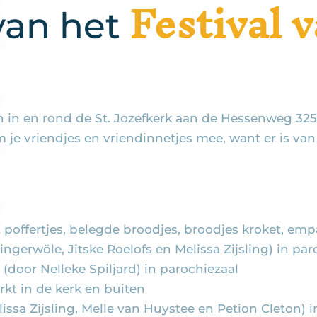
Festival 
an het
 in en rond de St. Jozefkerk aan de Hessenweg 325
 je vriendjes en vriendinnetjes mee, want er is van 
 poffertjes, belegde broodjes, broodjes kroket, em
ngerwöle, Jitske Roelofs en Melissa Zijsling) in par
(door Nelleke Spiljard) in parochiezaal
kt in de kerk en buiten
ssa Zijsling, Melle van Huystee en Petion Cleton) i