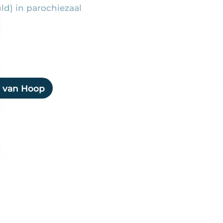
d) in parochiezaal
l van Hoop