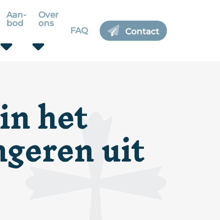
Aan-
Over
bod
ons
FAQ
Contact
in het
ngeren uit