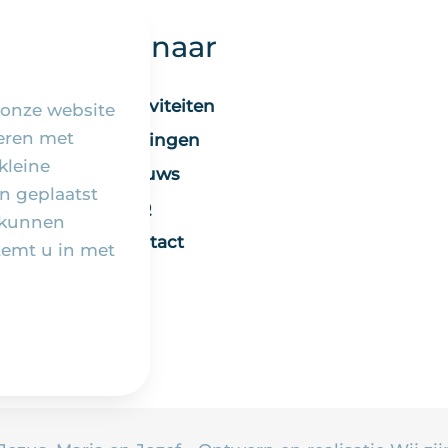
Snel naar
Activiteiten
 onze website
seren met
Vieringen
kleine
Nieuws
n geplaatst
FAQ
 kunnen
Contact
temt u in met