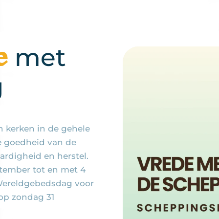
e
met
g
 kerken in de gehele
e goedheid van de
rdigheid en herstel.
tember tot en met 4
 Wereldgebedsdag voor
 op zondag 31