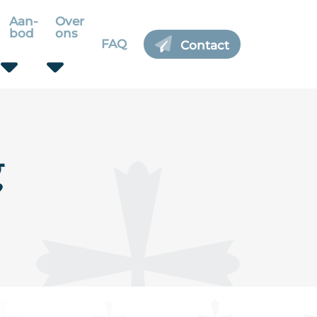
Aan-
Over
bod
ons
FAQ
Contact
g