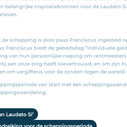
ijn belangrijke inspiratiebronnen voor de Laudato Si
atieven.
de schepping is door paus Franciscus ingesteld o
us Franciscus biedt de gebedsdag “individuele g
ing van hun persoonlijke roeping om rentmeesters 
Hij aan onze zorg heeft toevertrouwd, en om zijn h
 om vergiffenis voor de zonden tegen de wereld w
eppingsperiode van start met een scheppingswandel
heppingswandeling.
an Laudato Si’
ndreiking voor de scheppingsperiode