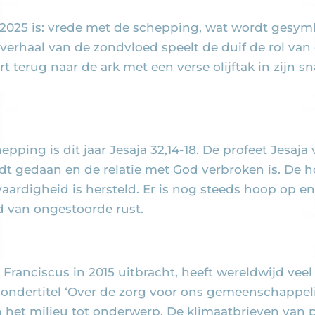
25 is: vrede met de schepping, wat wordt gesymbol
lse verhaal van de zondvloed speelt de duif de rol 
 terug naar de ark met een verse olijftak in zijn s
epping is dit jaar Jesaja 32,14-18. De profeet Jesaj
 gedaan en de relatie met God verbroken is. De hoo
vaardigheid is hersteld. Er is nog steeds hoop op 
d van ongestoorde rust.
Franciscus in 2015 uitbracht, heeft wereldwijd veel 
s ondertitel ‘Over de zorg voor ons gemeenschappeli
et milieu tot onderwerp. De klimaatbrieven van pa