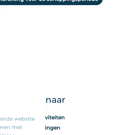
Snel naar
Activiteiten
 onze website
seren met
Vieringen