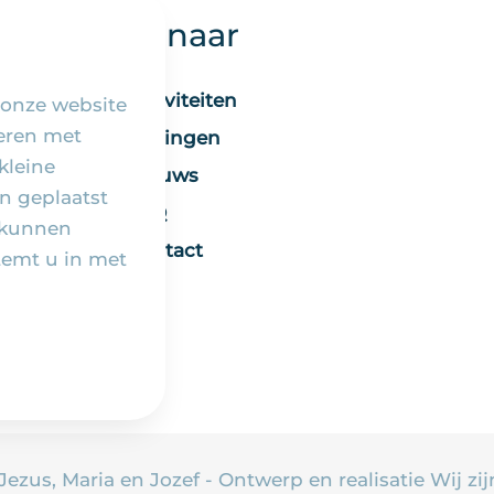
Snel naar
Activiteiten
 onze website
seren met
Vieringen
kleine
Nieuws
n geplaatst
FAQ
 kunnen
Contact
temt u in met
 Jezus, Maria en Jozef - Ontwerp en realisatie
Wij zij