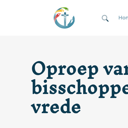
Ho
Oproep va
bisschoppe
vrede