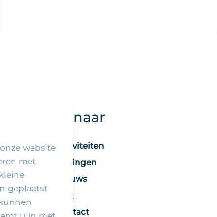
Snel naar
Activiteiten
 onze website
seren met
Vieringen
kleine
Nieuws
n geplaatst
FAQ
 kunnen
Contact
temt u in met