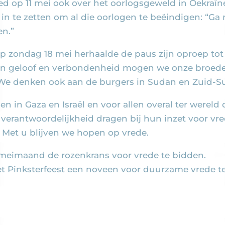
ed op 11 mei ook over het oorlogsgeweld in Oekraïn
h in te zetten om al die oorlogen te beëindigen: “Ga
n.”
p zondag 18 mei herhaalde de paus zijn oproep tot
an geloof en verbondenheid mogen we onze broeders
. We denken ook aan de burgers in Sudan en Zuid-S
n Gaza en Israël en voor allen overal ter wereld d
erantwoordelijkheid dragen bij hun inzet voor vre
 Met u blijven we hopen op vrede.
 meimaand de rozenkrans voor vrede te bidden.
t Pinksterfeest een noveen voor duurzame vrede t