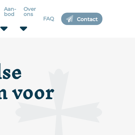
Aan-
Over
bod
ons
FAQ
Contact
dse
n voor