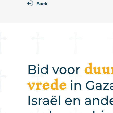
Back
duu
Bid voor
vrede
in Gaz
Israël en and