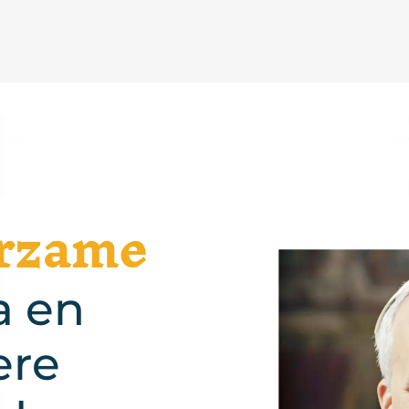
rzame
a en
ere