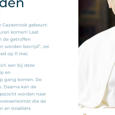
eden
e Gazastrook gebeurt:
vuren komen! Laat
 de getroffen
n worden bevrijd”, zei
ed op 11 mei.
ch aan bij deze
lp en
op gang komen. De
n. Daarna kan de
ezocht worden naar
sovereenkomst die de
n en Israëliërs