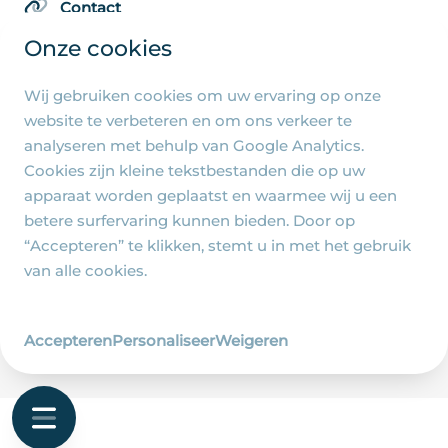
Contact
Onze cookies
Wij gebruiken cookies om uw ervaring op onze
Algemene pagina's
website te verbeteren en om ons verkeer te
analyseren met behulp van Google Analytics.
Privacy beleid
Cookies zijn kleine tekstbestanden die op uw
Cookie-instellingen
apparaat worden geplaatst en waarmee wij u een
betere surfervaring kunnen bieden. Door op
“Accepteren” te klikken, stemt u in met het gebruik
van alle cookies.
© 2026 - R.-K. Parochie Heilige Familie Jezus, Maria
en Jozef - Ontwerp en realisatie
Accepteren
Personaliseer
Weigeren
Wij zijn Merlin