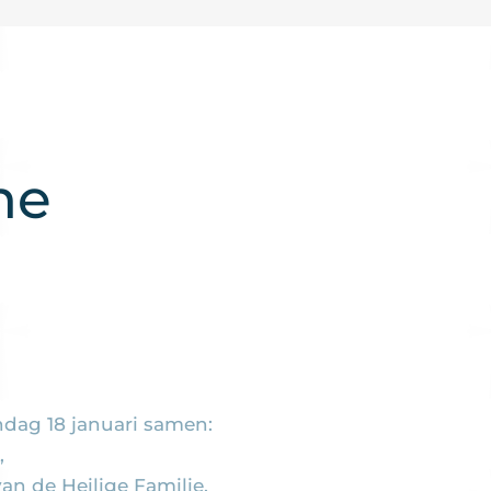
he
ndag 18 januari samen:
,
an de Heilige Familie,