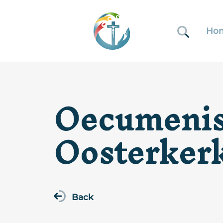
Ho
Oecumenisc
Oosterker
Back