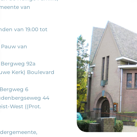
meente van
den van 19.00 tot
, Pauw van
, Bergweg 92a
euwe Kerk) Boulevard
, Bergweg 6
oudenbergseweg 44
ist-West ((Prot.
oedergemeente,