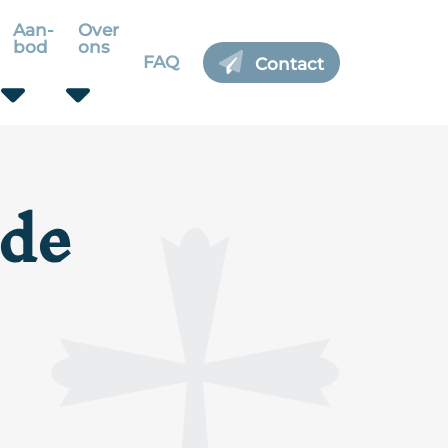
Aan-
Over
bod
ons
FAQ
Contact
 de