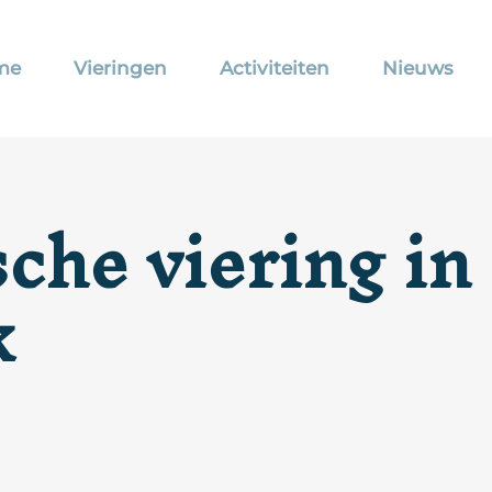
me
Vieringen
Activiteiten
Nieuws
he viering in
k