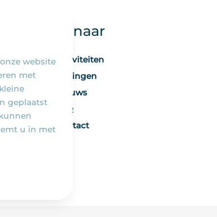
Snel naar
Activiteiten
 onze website
seren met
Vieringen
kleine
Nieuws
n geplaatst
FAQ
 kunnen
Contact
temt u in met