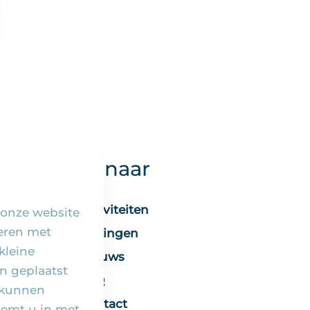
Snel naar
Activiteiten
 onze website
seren met
Vieringen
kleine
Nieuws
n geplaatst
FAQ
 kunnen
Contact
temt u in met