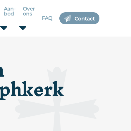
Aan-
Over
bod
ons
FAQ
Contact
n
ephkerk