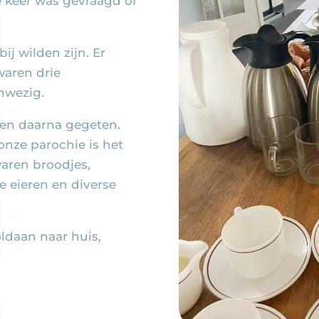
e keer was gevraagd of
j wilden zijn. Er
waren drie
nwezig.
en daarna gegeten.
onze parochie is het
aren broodjes,
 eieren en diverse
daan naar huis,