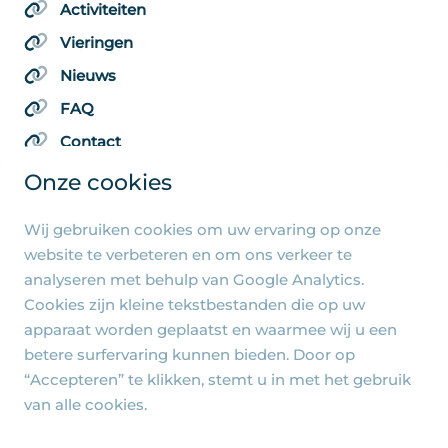
Activiteiten
Vieringen
Nieuws
FAQ
Contact
Onze cookies
Wij gebruiken cookies om uw ervaring op onze
Algemene pagina's
website te verbeteren en om ons verkeer te
analyseren met behulp van Google Analytics.
Privacy beleid
Cookies zijn kleine tekstbestanden die op uw
Cookie-instellingen
apparaat worden geplaatst en waarmee wij u een
betere surfervaring kunnen bieden. Door op
“Accepteren” te klikken, stemt u in met het gebruik
van alle cookies.
© 2026 - R.-K. Parochie Heilige Familie Jezus, Maria