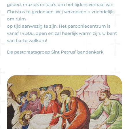
gebed, muziek en dia’s om het lijdensverhaal van
Christus te gedenken. Wij verzoeken u vriendelijk
om ruim
op tijd aanwezig te zijn. Het parochiecentrum is
vanaf 14.30u. open en zal heerlijk warm zijn. U bent
van harte welkom!
De pastoraatsgroep Sint Petrus’ bandenkerk