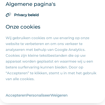
Algemene pagina's
Privacy beleid
Cookie-instellingen
Onze cookies
Wij gebruiken cookies om uw ervaring op onze
website te verbeteren en om ons verkeer te
© 2026 - R.-K. Parochie Heilige Familie Jezus, Maria
analyseren met behulp van Google Analytics.
en Jozef - Ontwerp en realisatie
Cookies zijn kleine tekstbestanden die op uw
Wij zijn Merlin
apparaat worden geplaatst en waarmee wij u een
betere surfervaring kunnen bieden. Door op
“Accepteren” te klikken, stemt u in met het gebruik
van alle cookies.
Accepteren
Personaliseer
Weigeren