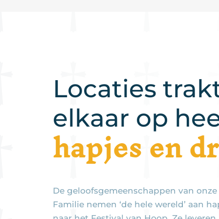
Locaties trak
elkaar op hee
hapjes en d
De geloofsgemeenschappen van onze p
Familie nemen ‘de hele wereld’ aan ha
naar het Festival van Hoop. Ze leveren