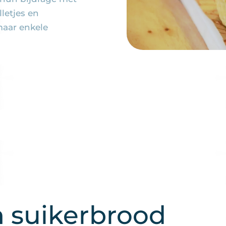
letjes en
aar enkele
 suikerbrood