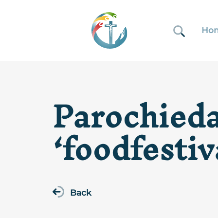
Ho
Parochieda
‘foodfesti
Back