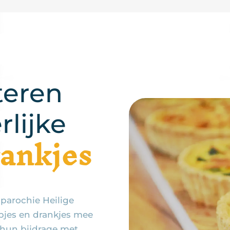
teren
rlijke
rankjes
arochie Heilige
pjes en drankjes mee
 hun bijdrage met