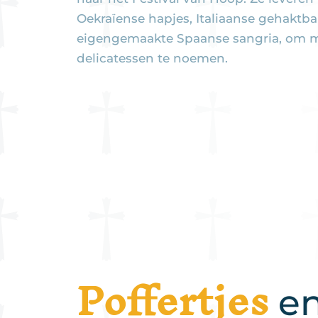
Oekraïense hapjes, Italiaanse gehaktbal
eigengemaakte Spaanse sangria, om m
delicatessen te noemen.
Poffertjes
en