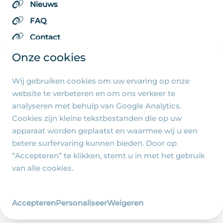
Nieuws
FAQ
Contact
Onze cookies
Wij gebruiken cookies om uw ervaring op onze
Algemene pagina's
website te verbeteren en om ons verkeer te
analyseren met behulp van Google Analytics.
Privacy beleid
Cookies zijn kleine tekstbestanden die op uw
Cookie-instellingen
apparaat worden geplaatst en waarmee wij u een
betere surfervaring kunnen bieden. Door op
“Accepteren” te klikken, stemt u in met het gebruik
van alle cookies.
© 2026 - R.-K. Parochie Heilige Familie Jezus, Maria
en Jozef - Ontwerp en realisatie
Accepteren
Personaliseer
Weigeren
Wij zijn Merlin