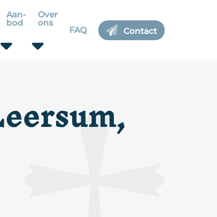
Aan-
Over
bod
ons
FAQ
Contact
Leersum,