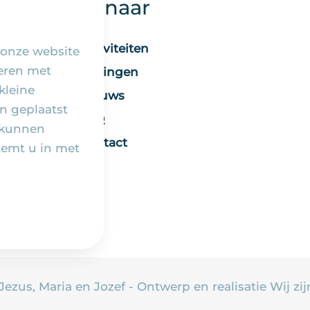
Snel naar
Activiteiten
 onze website
seren met
Vieringen
kleine
Nieuws
n geplaatst
FAQ
 kunnen
Contact
temt u in met
 Jezus, Maria en Jozef - Ontwerp en realisatie
Wij zij