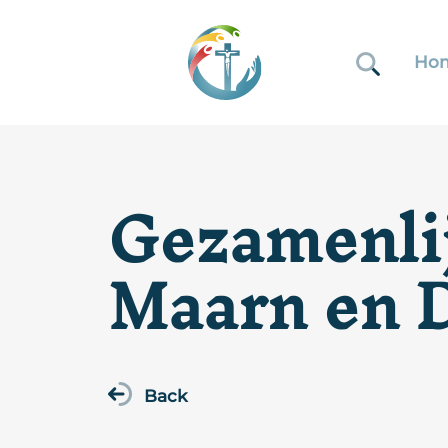
Ho
Gezamenlij
Maarn en 
Back