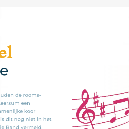
el
ge
ouden de rooms-
 Leersum een
amenlijke koor
 is dit nog niet in het
lie Band vermeld,