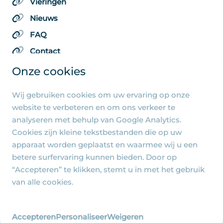
Vieringen
Nieuws
FAQ
Contact
Onze cookies
Wij gebruiken cookies om uw ervaring op onze
Algemene pagina's
website te verbeteren en om ons verkeer te
analyseren met behulp van Google Analytics.
Privacy beleid
Cookies zijn kleine tekstbestanden die op uw
Cookie-instellingen
apparaat worden geplaatst en waarmee wij u een
betere surfervaring kunnen bieden. Door op
“Accepteren” te klikken, stemt u in met het gebruik
van alle cookies.
© 2026 - R.-K. Parochie Heilige Familie Jezus, Maria
en Jozef - Ontwerp en realisatie
Accepteren
Personaliseer
Weigeren