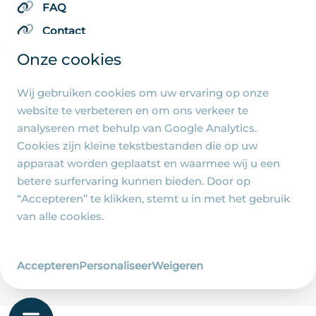
FAQ
Contact
Onze cookies
Wij gebruiken cookies om uw ervaring op onze
Algemene pagina's
website te verbeteren en om ons verkeer te
analyseren met behulp van Google Analytics.
Privacy beleid
Cookies zijn kleine tekstbestanden die op uw
Cookie-instellingen
apparaat worden geplaatst en waarmee wij u een
betere surfervaring kunnen bieden. Door op
“Accepteren” te klikken, stemt u in met het gebruik
van alle cookies.
© 2026 - R.-K. Parochie Heilige Familie Jezus, Maria
en Jozef - Ontwerp en realisatie
Accepteren
Personaliseer
Weigeren
Wij zijn Merlin