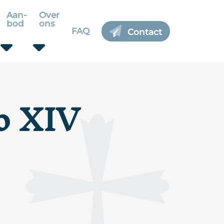
Aan-
Over
bod
ons
FAQ
Contact
o XIV