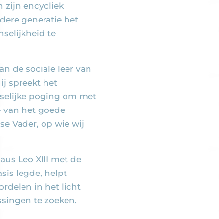
n zijn encycliek
edere generatie het
nselijkheid te
n de sociale leer van
j spreekt het
nselijke poging om met
e van het goede
e Vader, op wie wij
aus Leo XIII met de
sis legde, helpt
rdelen in het licht
ssingen te zoeken.