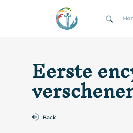
Ho
Eerste enc
verschene
Back