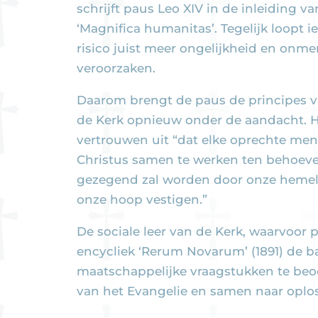
schrijft paus Leo XIV in de inleiding va
‘Magnifica humanitas’. Tegelijk loopt i
risico juist meer ongelijkheid en onme
veroorzaken.
Daarom brengt de paus de principes va
de Kerk opnieuw onder de aandacht. Hi
vertrouwen uit “dat elke oprechte me
Christus samen te werken ten behoev
gezegend zal worden door onze hemels
onze hoop vestigen.”
De sociale leer van de Kerk, waarvoor p
encycliek ‘Rerum Novarum’ (1891) de ba
maatschappelijke vraagstukken te beoo
van het Evangelie en samen naar oplo