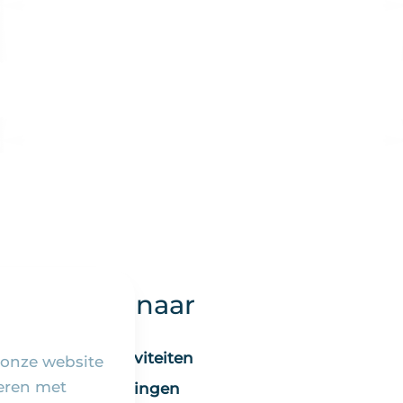
Snel naar
Activiteiten
 onze website
seren met
Vieringen