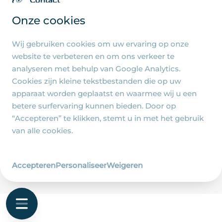
Contact
Onze cookies
Wij gebruiken cookies om uw ervaring op onze
Algemene pagina's
website te verbeteren en om ons verkeer te
analyseren met behulp van Google Analytics.
Privacy beleid
Cookies zijn kleine tekstbestanden die op uw
Cookie-instellingen
apparaat worden geplaatst en waarmee wij u een
betere surfervaring kunnen bieden. Door op
“Accepteren” te klikken, stemt u in met het gebruik
van alle cookies.
© 2026 - R.-K. Parochie Heilige Familie Jezus, Maria
en Jozef - Ontwerp en realisatie
Accepteren
Personaliseer
Weigeren
Wij zijn Merlin