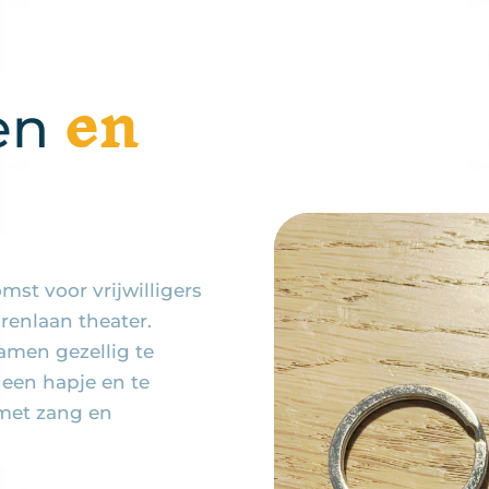
en
ten
omst voor vrijwilligers
orenlaan theater.
amen gezellig te
 een hapje en te
 met zang en