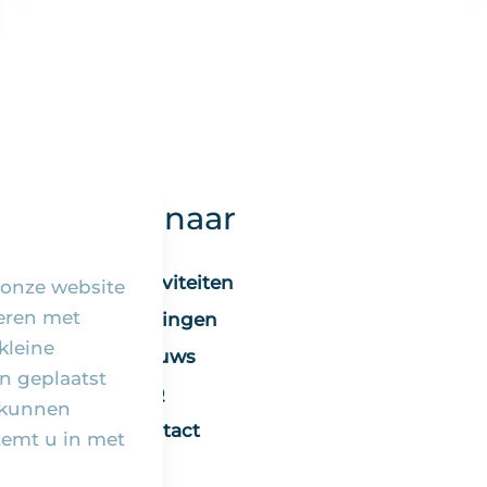
Snel naar
Activiteiten
 onze website
seren met
Vieringen
kleine
Nieuws
n geplaatst
FAQ
 kunnen
Contact
temt u in met