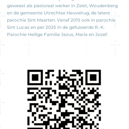
geweest als pastoraal werker in Zeist, Woudenberg
en de gemeente Utrechtse Heuvelrug, de latere
parochie Sint Maarten. Vanaf 2015 ook in parochie
Sint Lucas en per 2025 in de gefuseerde R.-K.
Parochie Heilige Familie Jezus, Maria en Jozef.