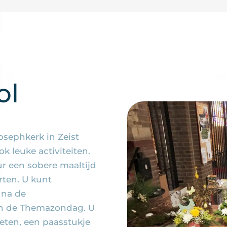
ol
osephkerk in Zeist
k leuke activiteiten.
ur een sobere maaltijd
rten. U kunt
 na de
ian de Themazondag. U
eten, een paasstukje