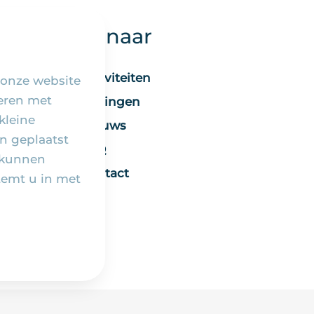
Snel naar
Activiteiten
 onze website
seren met
Vieringen
kleine
Nieuws
n geplaatst
FAQ
 kunnen
Contact
temt u in met