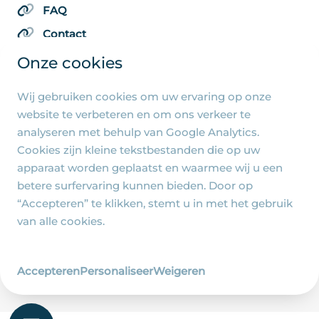
FAQ
Contact
Onze cookies
Wij gebruiken cookies om uw ervaring op onze
Algemene pagina's
website te verbeteren en om ons verkeer te
analyseren met behulp van Google Analytics.
Privacy beleid
Cookies zijn kleine tekstbestanden die op uw
Cookie-instellingen
apparaat worden geplaatst en waarmee wij u een
betere surfervaring kunnen bieden. Door op
“Accepteren” te klikken, stemt u in met het gebruik
van alle cookies.
© 2026 - R.-K. Parochie Heilige Familie Jezus, Maria
en Jozef - Ontwerp en realisatie
Accepteren
Personaliseer
Weigeren
Wij zijn Merlin