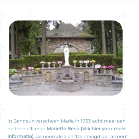
In Banneux verscheen Maria in 1933 acht maal aan
de toen elfjarige
Mariette Beco (klik hier voor meer
informatie)
.
Ze noemde zich ‘De maagd der armen’