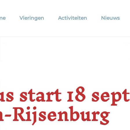
me
Vieringen
Activiteiten
Nieuws
s start 18 sep
n-Rijsenburg