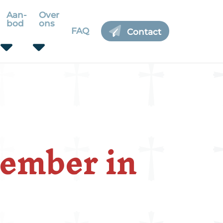
Aan-
Over
bod
ons
FAQ
Contact
tember in