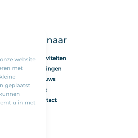
Snel naar
Activiteiten
 onze website
seren met
Vieringen
kleine
Nieuws
n geplaatst
FAQ
 kunnen
Contact
temt u in met