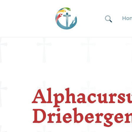
Ho
Alphacursu
Drieberge