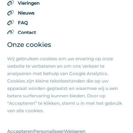
Vieringen
Nieuws
FAQ
Contact
Onze cookies
Wij gebruiken cookies om uw ervaring op onze
Algemene pagina's
website te verbeteren en om ons verkeer te
analyseren met behulp van Google Analytics.
Privacy beleid
Cookies zijn kleine tekstbestanden die op uw
Cookie-instellingen
apparaat worden geplaatst en waarmee wij u een
betere surfervaring kunnen bieden. Door op
“Accepteren” te klikken, stemt u in met het gebruik
van alle cookies.
© 2026 - R.-K. Parochie Heilige Familie Jezus, Maria
en Jozef - Ontwerp en realisatie
Accepteren
Personaliseer
Weigeren