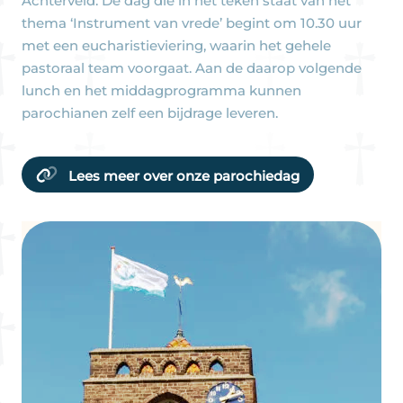
Achterveld. De dag die in het teken staat van het
thema ‘Instrument van vrede’ begint om 10.30 uur
met een eucharistieviering, waarin het gehele
pastoraal team voorgaat. Aan de daarop volgende
lunch en het middagprogramma kunnen
parochianen zelf een bijdrage leveren.
Lees meer over onze parochiedag